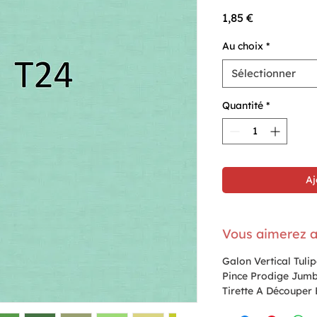
Prix
1,85 €
Au choix
*
Sélectionner
Quantité
*
Aj
Vous aimerez a
Galon Vertical Tul
Pince Prodige Jum
Tirette A Découper 