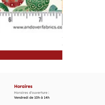
Tissu Patchwork Fond Oran
Prix
4,40 €
Horaires
Horaires d'ouverture :
Vendredi de 10h à 14h​