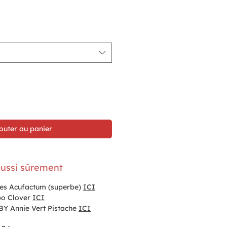
outer au panier
ussi sûrement
ipes Acufactum (superbe)
ICI
bo Clover
ICI
BY Annie Vert Pistache
ICI