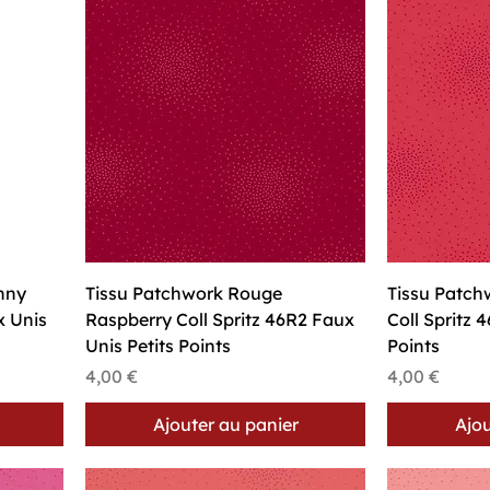
Aperçu rapide
A
nny
Tissu Patchwork Rouge
Tissu Patch
x Unis
Raspberry Coll Spritz 46R2 Faux
Coll Spritz 
Unis Petits Points
Points
Prix
Prix
4,00 €
4,00 €
Ajouter au panier
Ajou