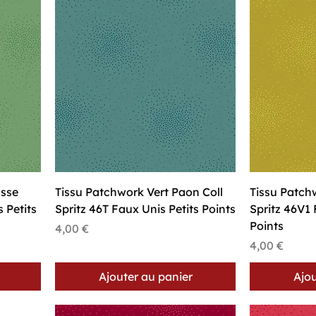
Aperçu rapide
A
usse
Tissu Patchwork Vert Paon Coll
Tissu Patchw
 Petits
Spritz 46T Faux Unis Petits Points
Spritz 46V1 
Points
Prix
4,00 €
Prix
4,00 €
Ajouter au panier
Ajou