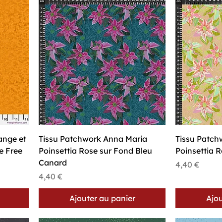
Aperçu rapide
A
ange et
Tissu Patchwork Anna Maria
Tissu Patch
re Free
Poinsettia Rose sur Fond Bleu
Poinsettia 
Canard
Prix
4,40 €
Prix
4,40 €
Ajouter au panier
Ajou