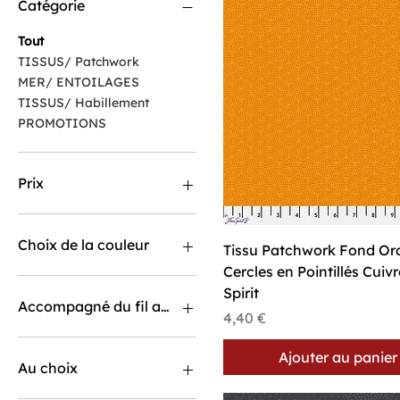
Catégorie
Tout
TISSUS/ Patchwork
MER/ ENTOILAGES
TISSUS/ Habillement
PROMOTIONS
Prix
1 €
89 €
Choix de la couleur
Aperçu rapide
Tissu Patchwork Fond Or
Cercles en Pointillés Cuiv
Spirit
Accompagné du fil assorti ?
Prix
4,40 €
Non
Ajouter au panier
Oui
Au choix