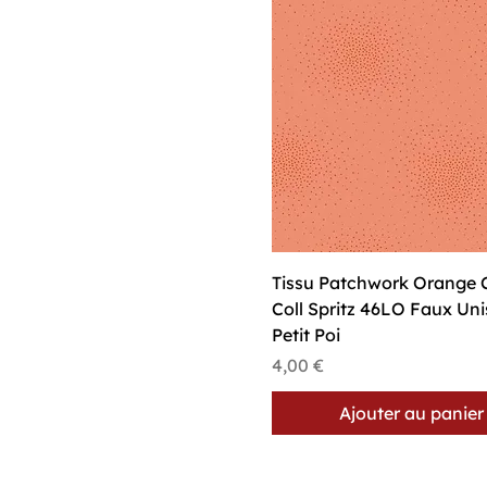
Aperçu rapide
Tissu Patchwork Orange C
Coll Spritz 46LO Faux Uni
Petit Poi
Prix
4,00 €
Ajouter au panier