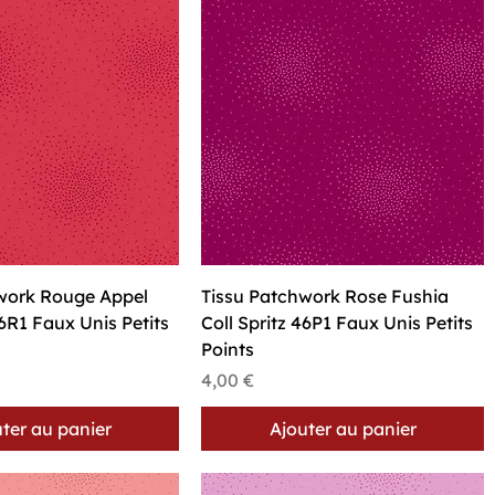
perçu rapide
Aperçu rapide
work Rouge Appel
Tissu Patchwork Rose Fushia
46R1 Faux Unis Petits
Coll Spritz 46P1 Faux Unis Petits
Points
Prix
4,00 €
ter au panier
Ajouter au panier