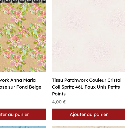
perçu rapide
Aperçu rapide
work Anna Maria
Tissu Patchwork Couleur Cristal
Rose sur Fond Beige
Coll Spritz 46L Faux Unis Petits
Points
Prix
4,00 €
ter au panier
Ajouter au panier