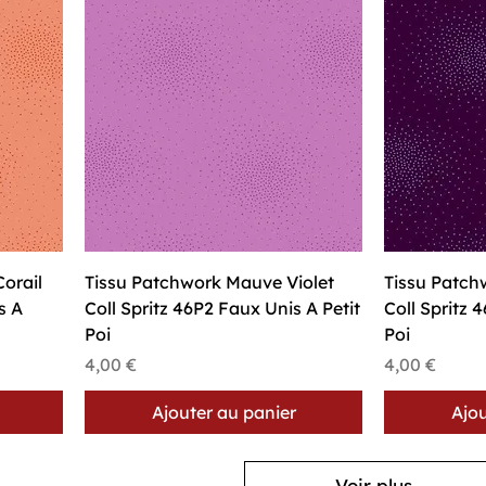
Aperçu rapide
A
orail
Tissu Patchwork Mauve Violet
Tissu Patc
s A
Coll Spritz 46P2 Faux Unis A Petit
Coll Spritz 
Poi
Poi
Prix
Prix
4,00 €
4,00 €
Ajouter au panier
Ajou
Voir plus