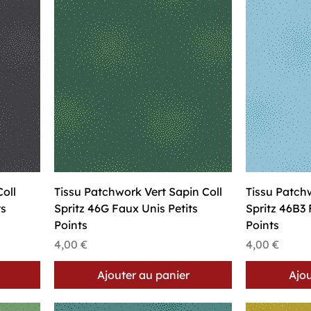
Aperçu rapide
A
oll
Tissu Patchwork Vert Sapin Coll
Tissu Patchw
ts
Spritz 46G Faux Unis Petits
Spritz 46B3 
Points
Points
Prix
Prix
4,00 €
4,00 €
Ajouter au panier
Ajou