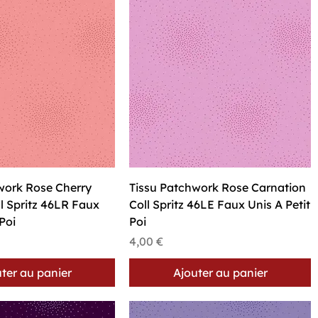
perçu rapide
Aperçu rapide
work Rose Cherry
Tissu Patchwork Rose Carnation
l Spritz 46LR Faux
Coll Spritz 46LE Faux Unis A Petit
 Poi
Poi
Prix
4,00 €
ter au panier
Ajouter au panier