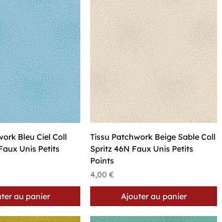
perçu rapide
Aperçu rapide
ork Bleu Ciel Coll
Tissu Patchwork Beige Sable Coll
Faux Unis Petits
Spritz 46N Faux Unis Petits
Points
Prix
4,00 €
ter au panier
Ajouter au panier