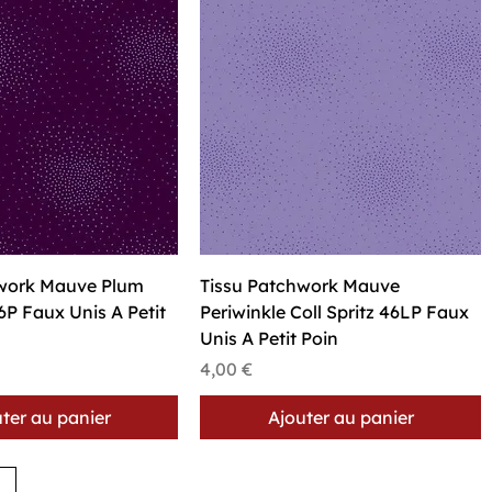
perçu rapide
Aperçu rapide
hwork Mauve Plum
Tissu Patchwork Mauve
46P Faux Unis A Petit
Periwinkle Coll Spritz 46LP Faux
Unis A Petit Poin
Prix
4,00 €
ter au panier
Ajouter au panier