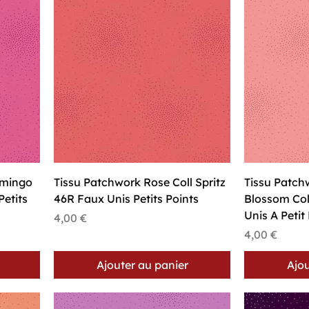
Aperçu rapide
A
amingo
Tissu Patchwork Rose Coll Spritz
Tissu Patch
Petits
46R Faux Unis Petits Points
Blossom Col
Unis A Petit
Prix
4,00 €
Prix
4,00 €
Ajouter au panier
Ajou