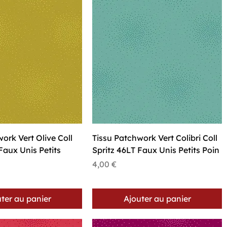
perçu rapide
Aperçu rapide
ork Vert Olive Coll
Tissu Patchwork Vert Colibri Coll
Faux Unis Petits
Spritz 46LT Faux Unis Petits Poin
Prix
4,00 €
ter au panier
Ajouter au panier