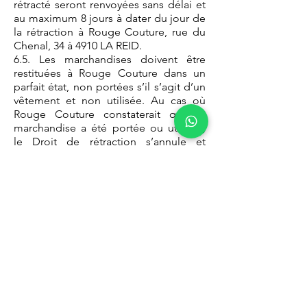
rétracté seront renvoyées sans délai et
au maximum 8 jours à dater du jour de
la rétraction à Rouge Couture, rue du
Chenal, 34 à 4910 LA REID.
6.5. Les marchandises doivent être
restituées à Rouge Couture dans un
parfait état, non portées s’il s’agit d’un
vêtement et non utilisée. Au cas où
Rouge Couture constaterait que la
marchandise a été portée ou utilisée,
le Droit de rétraction s’annule et
l’acheteur a l’obligation de payer la
marchandise.
7. RETOUR ET REMBOURSEMENT
7.1. Les retours de marchandise sont à
charge de l'acheteur.
7.2. Tout remboursement éventuel de
notre part se fera sur le compte utilisé
pour effectuer le paiement. En cas de
paiement par Chèque Cadeau, nous