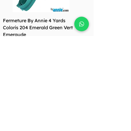
Fermeture By Annie 4 Yards
Coloris 204 Emerald Green Vert
Emeraude
Prix
34,90 €
Tirette By Annie 4 Yards Coloris