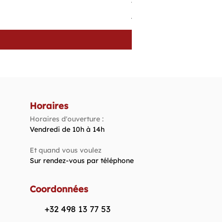
Tissu Patchwork Fond Oran
Prix
4,40 €
Horaires
Horaires d'ouverture :
Vendredi de 10h à 14h​
Et quand vous voulez
Sur rendez-vous par téléphone
Coordonnées
+32 498 13 77 53