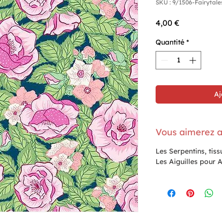
SKU : 9/1506-Fairytale
Prix
4,00 €
Quantité
*
Aj
Vous aimerez a
Les Serpentins, tiss
Les Aiguilles pour 