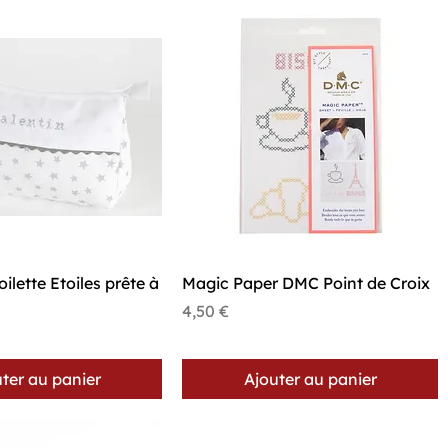
perçu rapide
Aperçu rapide
ilette Etoiles prête à
Magic Paper DMC Point de Croix
Prix
4,50 €
ter au panier
Ajouter au panier