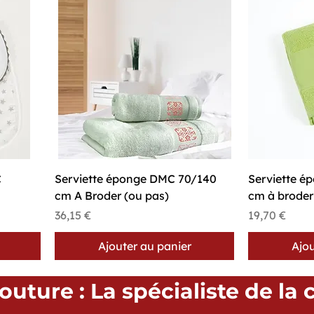
Aperçu rapide
A
C
Serviette éponge DMC 70/140
Serviette 
cm A Broder (ou pas)
cm à broder
Prix
Prix
36,15 €
19,70 €
Ajouter au panier
Ajou
uture : La spécialiste de la 