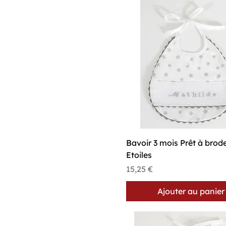
Aperçu rapide
Bavoir 3 mois Prêt à brod
Etoiles
Prix
15,25 €
Ajouter au panier