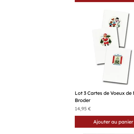
Cactus
Chats
Fleurs
French touch
Fruits
Insectes
Lot 204
Lot 209
Lot 210
Lot 211
Musique
Paris
Pirates et têtes de mort
Aperçu rapide
Lot 3 Cartes de Voeux de 
Broder
Prix
14,95 €
Ajouter au panier