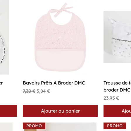
Aperçu rapide
A
er
Bavoirs Prêts A Broder DMC
Trousse de to
broder DMC
Prix original
Prix promotionnel
7,30 €
5,84 €
Prix
23,95 €
Ajouter au panier
Ajou
PROMO
PROMO