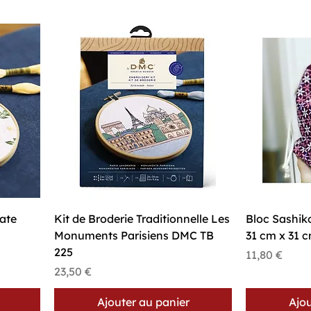
Aperçu rapide
A
cate
Kit de Broderie Traditionnelle Les
Bloc Sashik
Monuments Parisiens DMC TB
31 cm x 31 
225
Prix
11,80 €
Prix
23,50 €
Ajouter au panier
Ajou