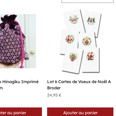
perçu rapide
Aperçu rapide
o Hinagiku Imprimé
Lot 6 Cartes de Voeux de Noël A
cm
Broder
Prix
24,95 €
ter au panier
Ajouter au panier