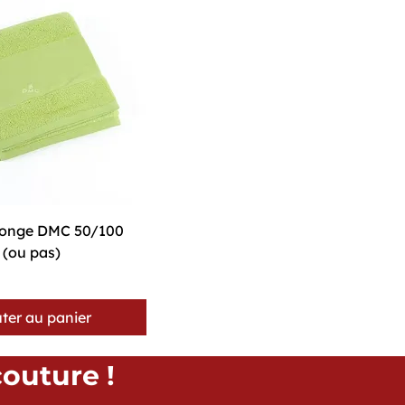
perçu rapide
éponge DMC 50/100
 (ou pas)
ter au panier
couture !