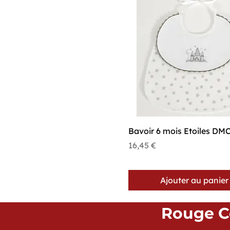
Aperçu rapide
Bavoir 6 mois Etoiles DM
Prix
16,45 €
Ajouter au panier
Rouge Co