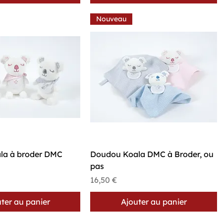
Nouveau
perçu rapide
Aperçu rapide
la à broder DMC
Doudou Koala DMC à Broder, ou
pas
Prix
16,50 €
ter au panier
Ajouter au panier