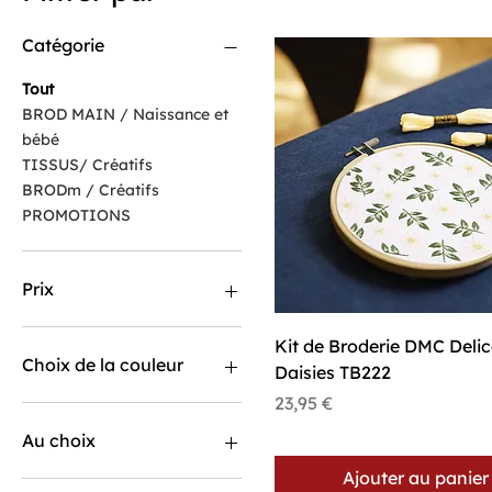
Catégorie
Tout
BROD MAIN / Naissance et
bébé
TISSUS/ Créatifs
BRODm / Créatifs
PROMOTIONS
Prix
Aperçu rapide
Kit de Broderie DMC Deli
4 €
37 €
Choix de la couleur
Daisies TB222
Prix
23,95 €
Au choix
Ajouter au panier
Amour