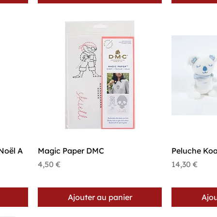
Aperçu rapide
A
Noël A
Magic Paper DMC
Peluche Koa
Prix
Prix
4,50 €
14,30 €
Ajouter au panier
Ajou