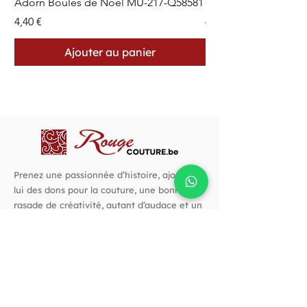
Adorn Boules de Noël MU-217-Q58581
Cercles en Pointillés 
Prix
Prix
4,40 €
4,40 €
Ajouter au panier
Prenez une passionnée d’histoire, ajoutez-
lui des dons pour la couture, une bonne
rasade de créativité, autant d’audace et un
goût prononcé pour les belles choses. C’est
avec cette recette que j’ai créé Rouge
Couture.
Suivez-nous !