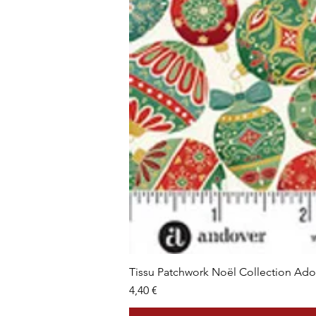
Tissu Patchwork Noël Collection Ad
Prix
4,40 €