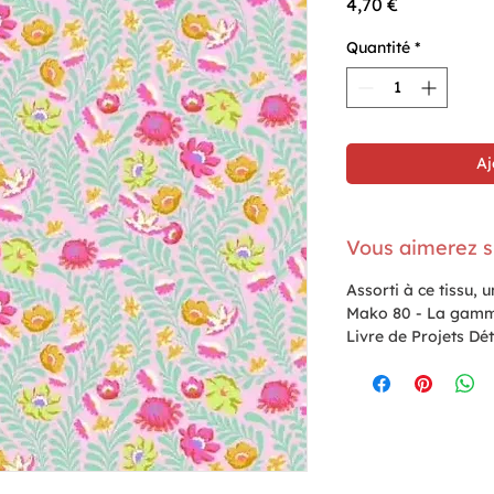
Prix
4,70 €
Quantité
*
Aj
Vous aimerez s
Assorti à ce tissu, 
Mako 80 - La gamm
Livre de Projets Dé