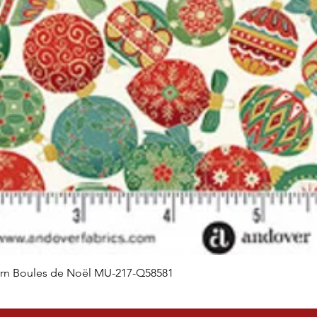
orn Boules de Noël MU-217-Q58581
Aperçu rapide