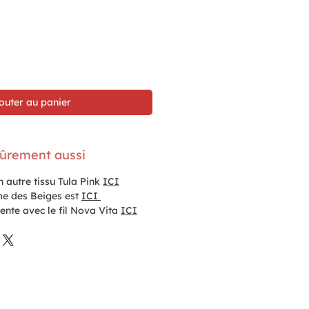
outer au panier
ûrement aussi
un autre tissu Tula Pink
ICI
e des Beiges est
ICI
tente avec le fil Nova Vita
ICI