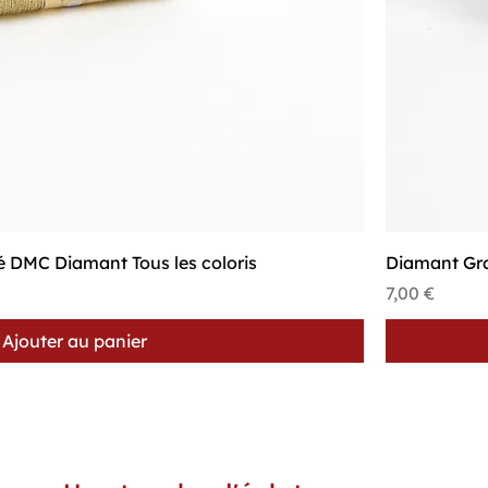
Aperçu rapide
sé DMC Diamant Tous les coloris
Diamant Gra
Prix
7,00 €
Ajouter au panier