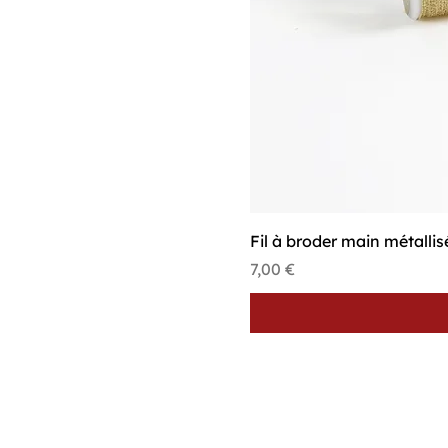
Fil à broder main métalli
Prix
7,00 €