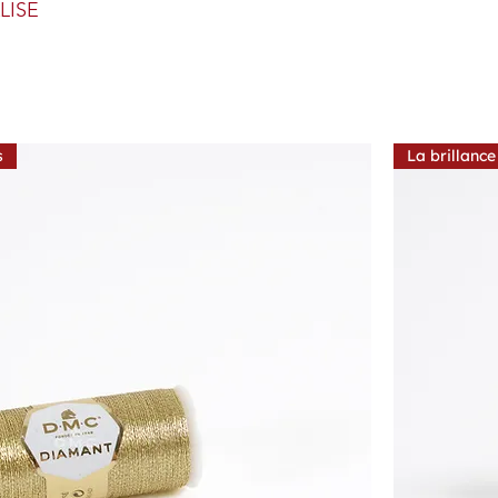
LISE
s
La brillance