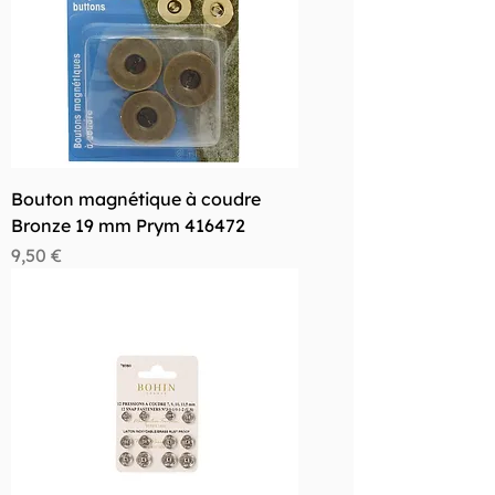
Bouton magnétique à coudre
Bronze 19 mm Prym 416472
Prix
9,50 €