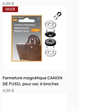
Prix
4,50 €
NOIR
Fermeture magnétique CANON
DE FUSIL pour sac à broches
Prix
4,50 €