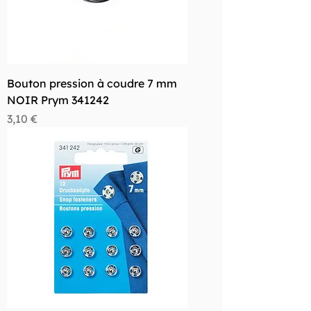
Bouton pression à coudre 7 mm
NOIR Prym 341242
Prix
3,10 €