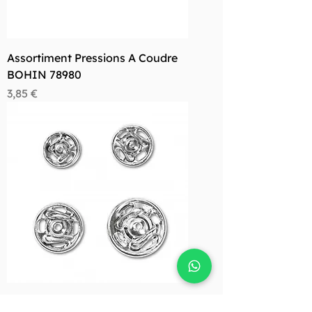
Assortiment Pressions A Coudre
BOHIN 78980
Prix
3,85 €
Assortiment 20 boutons