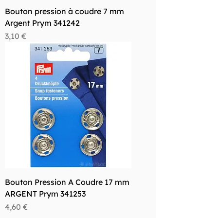
Bouton pression à coudre 7 mm
Argent Prym 341242
Prix
3,10 €
Bouton Pression A Coudre 17 mm
ARGENT Prym 341253
Prix
4,60 €