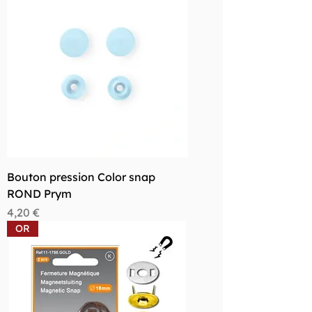
Bouton pression Color snap
ROND Prym
Prix
4,20 €
OR