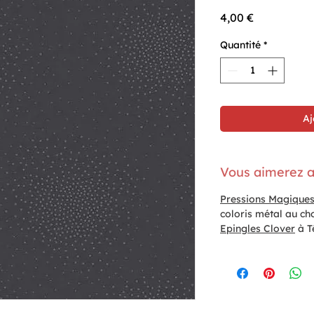
Prix
4,00 €
Quantité
*
Aj
Vous aimerez a
Pressions Magique
coloris métal au ch
Epingles Clover
à T