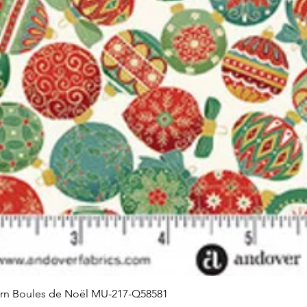
orn Boules de Noël MU-217-Q58581
Aperçu rapide