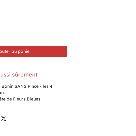
outer au panier
ussi sûrement
s Bohin SANS Pince
- les 4
oix
ête de Fleurs Bleues