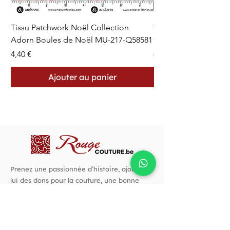
Tissu Patchwork Noël Collection
Tissu Patchwork Fon
Adorn Boules de Noël MU-217-Q58581
Cercles en Pointillés 
Prix
Prix
4,40 €
4,40 €
Ajouter au panier
Prenez une passionnée d’histoire, ajoutez-
lui des dons pour la couture, une bonne
rasade de créativité, autant d’audace et un
goût prononcé pour les belles choses. C’est
avec cette recette que j’ai créé Rouge
Couture.