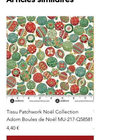
Tissu Patchwork Noël Collection
Tissu Patchwork Fon
Adorn Boules de Noël MU-217-Q58581
Cercles en Pointillés 
Prix
Prix
4,40 €
4,40 €