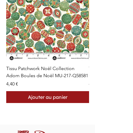
Tissu Patchwork Noël Collection
Tissu Patchwork Fon
Adorn Boules de Noël MU-217-Q58581
Cercles en Pointillés 
Prix
Prix
4,40 €
4,40 €
Ajouter au panier