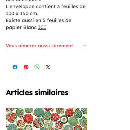
L'enveloppe contient 3 feuilles de
100 x 150 cm.
Existe aussi en 5 feuilles de
papier Blanc
ICI
Vous aimerez aussi sûrement
Une plaque en silicone pour déposer
votre mini-fer Prym est
ICI
Une grosse épaisseur de tissus à coudre
et la machine est contrariée ! Utilisez les
plaques de compensation
ICI
Votre machine vous propose des points
Articles similaires
de broderie, faites-vous plaisir mais
avec les aiguilles adaptées
ICI