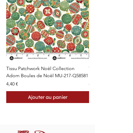
Tissu Patchwork Noël Collection
Tissu Patchwork Fon
Adorn Boules de Noël MU-217-Q58581
Cercles en Pointillés 
Prix
Prix
4,40 €
4,40 €
Ajouter au panier