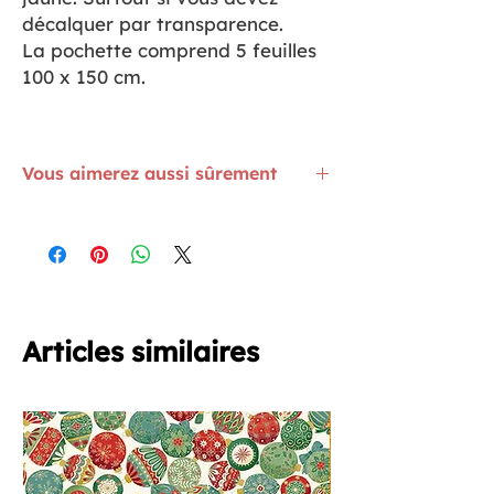
décalquer par transparence.
La pochette comprend 5 feuilles
100 x 150 cm.
Vous aimerez aussi sûrement
Les crayons pour transférer des motifs
avec le fer à repasser
ICI
Pour les Super-Mamans, les renforts
coudes et genoux fleuris sont
ICI
Testez 5 entoilages et stabilisants
Vlieseline avec ce set de découverte
ICI
Articles similaires