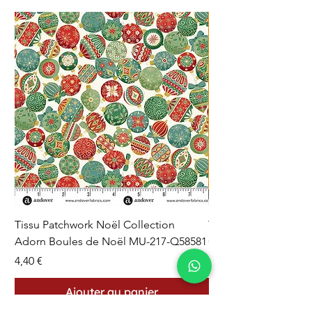
Tissu Patchwork Noël Collection
Tissu Patchwork Fon
Adorn Boules de Noël MU-217-Q58581
Cercles en Pointillés 
Prix
Prix
4,40 €
4,40 €
Ajouter au panier