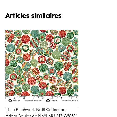
conviennent très bien comme petits
ciseaux de couture
ICI
Articles similaires
Tissu Patchwork Noël Collection
Tissu Patchwork Fon
Adorn Boules de Noël MU-217-Q58581
Cercles en Pointillés 