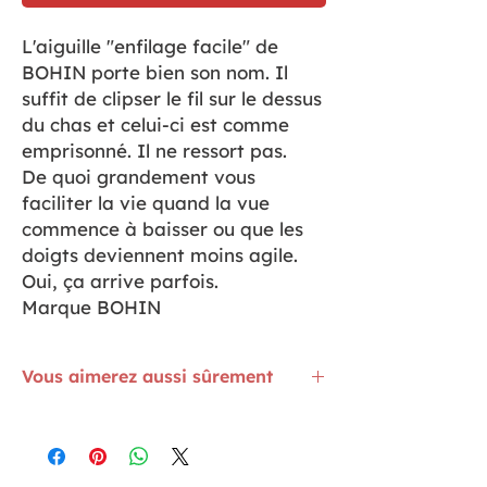
L'aiguille "enfilage facile" de
BOHIN porte bien son nom. Il
suffit de clipser le fil sur le dessus
du chas et celui-ci est comme
emprisonné. Il ne ressort pas.
De quoi grandement vous
faciliter la vie quand la vue
commence à baisser ou que les
doigts deviennent moins agile.
Oui, ça arrive parfois.
Marque BOHIN
Vous aimerez aussi sûrement
Les fils à coudre Universel de Amann
Mettler. Le vert Mystic Ocean
ICI
Les ciseaux à broder 13 cm de Prym