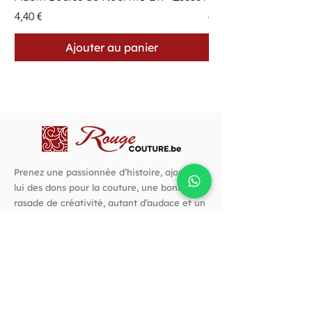
Prix
Prix
4,40 €
4,40 €
Ajouter au panier
Prenez une passionnée d’histoire, ajoutez-
lui des dons pour la couture, une bonne
rasade de créativité, autant d’audace et un
goût prononcé pour les belles choses. C’est
avec cette recette que j’ai créé Rouge
Couture.
Suivez-nous !