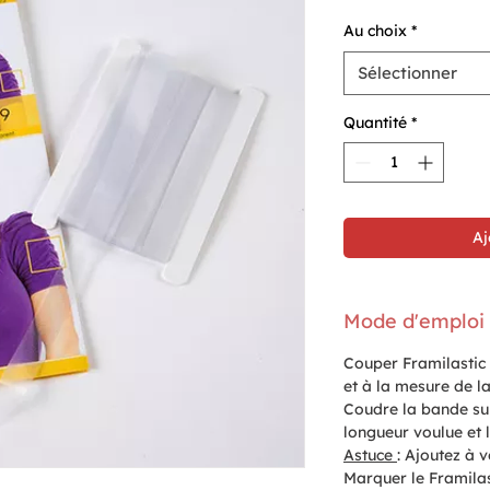
p
Au choix
*
Sélectionner
Quantité
*
Aj
Mode d'emploi
Couper Framilastic p
et à la mesure de la
Coudre la bande sur
longueur voulue et 
Astuce
: Ajoutez à 
Marquer le Framilas