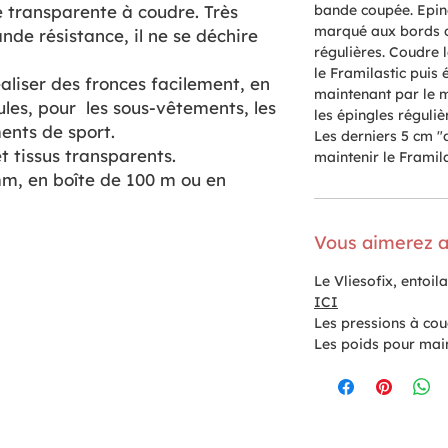
 transparente à coudre. Très
bande coupée. Eping
marqué aux bords d
nde résistance, il ne se déchire
régulières. Coudre 
le Framilastic puis é
éaliser des fronces facilement, en
maintenant par le 
les, pour les sous-vêtements, les
les épingles régulièr
ments de sport.
Les derniers 5 cm "
et tissus transparents.
maintenir le Framila
m, en boîte de 100 m ou en
Vous aimerez a
Le Vliesofix, entoi
ICI
Les pressions à co
Les poids pour maint