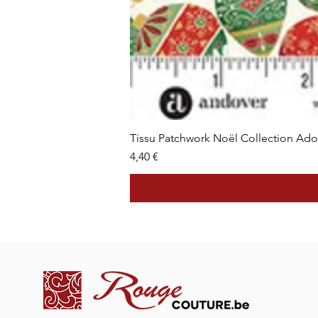
Tissu Patchwork Noël Collection Ad
Prix
4,40 €