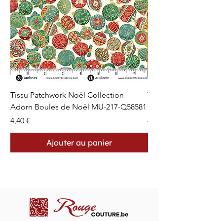
Tissu Patchwork Noël Collection
Tissu Patchwork Fon
Adorn Boules de Noël MU-217-Q58581
Cercles en Pointillés 
Prix
Prix
4,40 €
4,40 €
Ajouter au panier