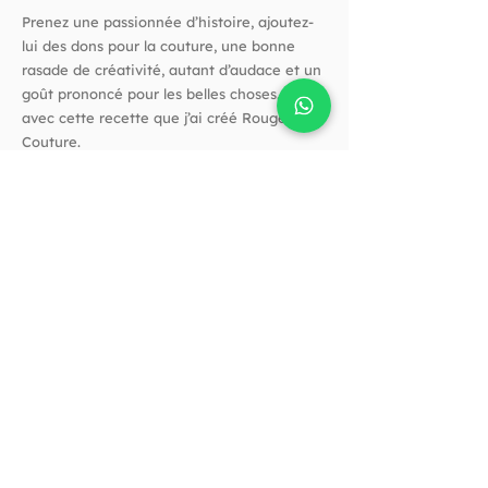
Prenez une passionnée d’histoire, ajoutez-
lui des dons pour la couture, une bonne
rasade de créativité, autant d’audace et un
goût prononcé pour les belles choses. C’est
avec cette recette que j’ai créé Rouge
Couture.
Suivez-nous !
Horaires
Horaires d'ouverture :
Vendredi de 10h à 14h​
Et quand vous voulez
Sur rendez-vous par téléphone