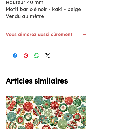
Hauteur 40 mm
Motif bariolé noir - kaki - beige
Vendu au mètre
Vous aimerez aussi sûrement
Le fil Seraflock, un fil mousse qui
convient tout particulièrement pour la
confection de lingerie.
ICI
Livre Les caisses en bois Récup' à offrir
à Monsieur
ICI
Le stylo Prym pour mines de craie
ICI
Articles similaires