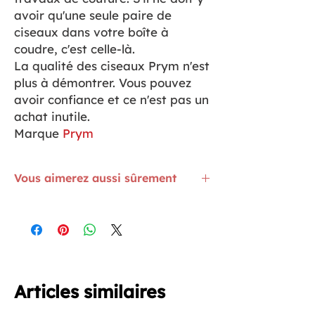
avoir qu'une seule paire de
ciseaux dans votre boîte à
coudre, c'est celle-là.
La qualité des ciseaux Prym n'est
plus à démontrer. Vous pouvez
avoir confiance et ce n'est pas un
achat inutile.
Marque
Prym
Vous aimerez aussi sûrement
En complément de la grande paire de
ciseaux, il vous faut une petite paire.
Ceux-ci en 13 cm sont parfaits
ICI
Le coupe-fil revient à la mode. Il est
ICI
Vous aurez besoin de plusieurs aiguilles
machine. Découvrez déjà
CELLE-CI
Articles similaires