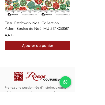
Tissu Patchwork Noël Collection
Tissu Patchwork Fon
Adorn Boules de Noël MU-217-Q58581
Cercles en Pointillés 
Prix
Prix
4,40 €
4,40 €
Ajouter au panier
Prenez une passionnée d’histoire, ajoutez-
lui des dons pour la couture, une bonne
rasade de créativité, autant d’audace et un
goût prononcé pour les belles choses. C’est