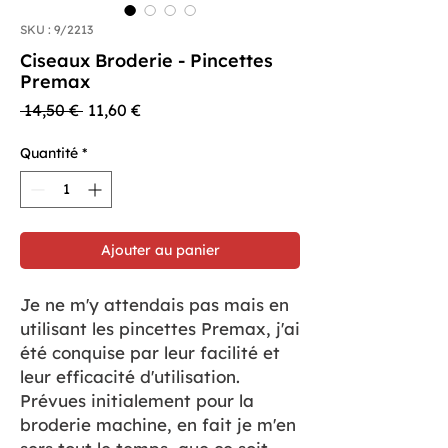
SKU : 9/2213
Ciseaux Broderie - Pincettes
Premax
Prix
Prix
 14,50 € 
11,60 €
original
promotionnel
Quantité
*
Ajouter au panier
Je ne m'y attendais pas mais en
utilisant les pincettes Premax, j'ai
été conquise par leur facilité et
leur efficacité d'utilisation.
Prévues initialement pour la
broderie machine, en fait je m'en