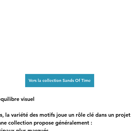
Vers la collection Sands Of Time
quilibre visuel
, la variété des motifs joue un rôle clé dans un projet
ne collection propose généralement :
cipaux plus marqués,