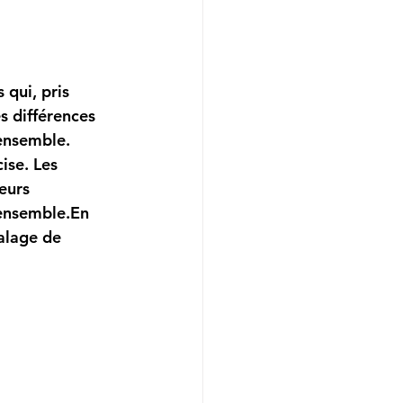
 qui, pris 
 différences 
’ensemble.
cise
. Les 
eurs 
 ensemble.En 
alage de 