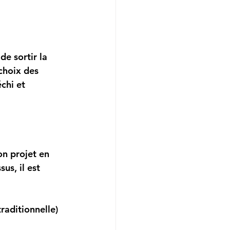
e sortir la 
choix des 
chi et 
on projet en 
us, il est 
aditionnelle) 