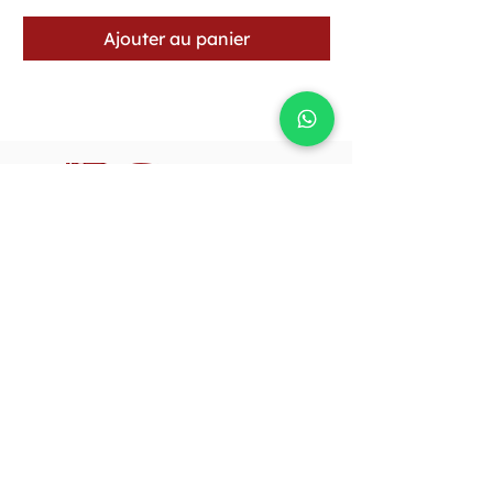
Ajouter au panier
Prenez une passionnée d’histoire, ajoutez-
lui des dons pour la couture, une bonne
rasade de créativité, autant d’audace et un
goût prononcé pour les belles choses. C’est
avec cette recette que j’ai créé Rouge
Couture.
Suivez-nous !