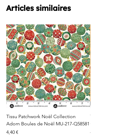
Articles similaires
Tissu Patchwork Noël Collection
Tissu Patchwork Fon
Adorn Boules de Noël MU-217-Q58581
Cercles en Pointillés 
Prix
Prix
4,40 €
4,40 €