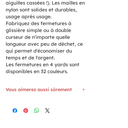
aiguilles cassées !). Les mailles en
nylon sont solides et durables,
usage après usage.
Fabriquez des fermetures à
glissière simple ou à double
curseur de n'importe quelle
longueur avec peu de déchet, ce
qui permet d'économiser du
temps et de l'argent.
Les fermetures en 4 yards sont
disponibles en 32 couleurs.
Vous aimerez aussi sûrement
Les Epingles Quilting facile à mettre en
place avec une main
ICI
Poudre Textile Thermocollante
ICI
30 mètres de rubans, soit 30 x 1 m dans
le sachet
ICI