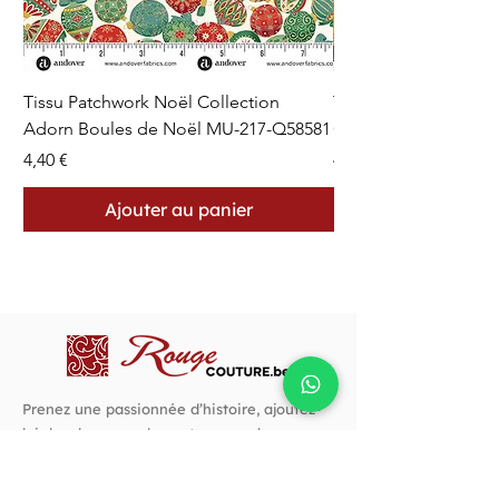
Tissu Patchwork Noël Collection
Tissu Patchwork Fon
Adorn Boules de Noël MU-217-Q58581
Cercles en Pointillés 
Prix
Prix
4,40 €
4,40 €
Ajouter au panier
Prenez une passionnée d’histoire, ajoutez-
lui des dons pour la couture, une bonne
rasade de créativité, autant d’audace et un
goût prononcé pour les belles choses. C’est