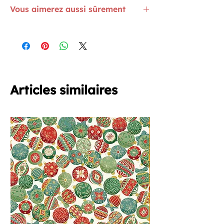
Vous aimerez aussi sûrement
Le molleton nuage existe en 150 cm de
large
ICI
Découvrez des entoilages spécial
broderie
ICI
Et si le patronnage vous titille, c'est ce
bouquin qu'il vous faut
ICI
Articles similaires