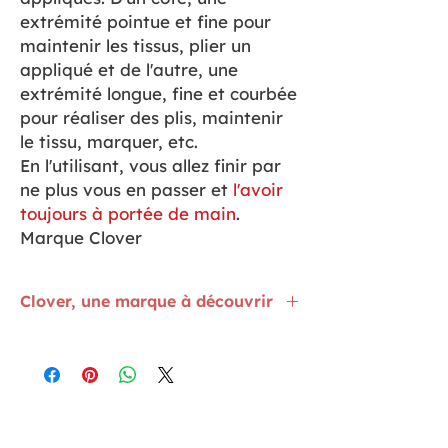
extrémité pointue et fine pour
maintenir les tissus, plier un
appliqué et de l'autre, une
extrémité longue, fine et courbée
pour réaliser des plis, maintenir
le tissu, marquer, etc.
En l'utilisant, vous allez finir par
ne plus vous en passer et
l'avoir
toujours à portée de main
.
Marque Clover
Clover, une marque à découvrir
Les outils Clover sont conçus pour
faciliter les travaux manuels. Certains
penseront gadget, d'autres penseront
rapidité d'exécution et qualité du travail
fini. Si vous êtes de ceux qui aiment
avoir des outils spéciaux, Clover va vous