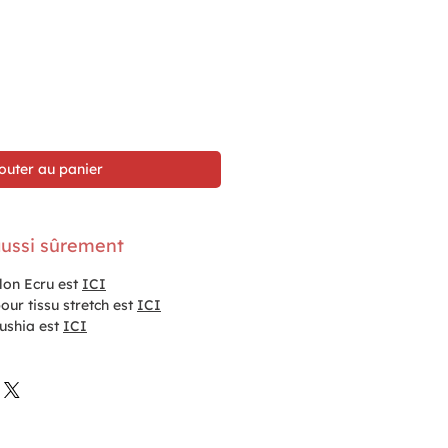
outer au panier
ussi sûrement
alon Ecru est
ICI
our tissu stretch est
ICI
fushia est
ICI