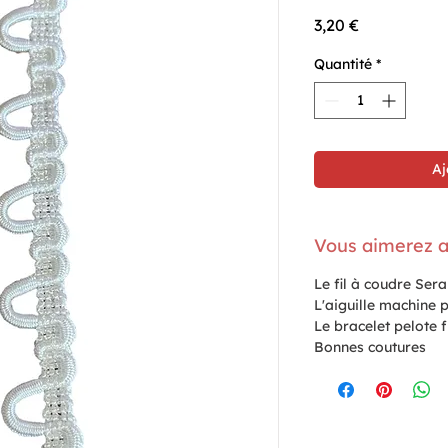
Prix
3,20 €
Quantité
*
Aj
Vous aimerez a
Le fil à coudre Ser
L'aiguille machine p
Le bracelet pelote 
Bonnes coutures