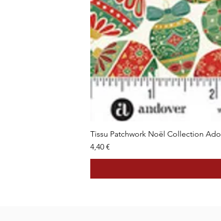
Tissu Patchwork Noël Collection Ad
Prix
4,40 €