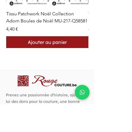
Tissu Patchwork Noël Collection
Tissu Patchwork Fon
Adorn Boules de Noël MU-217-Q58581
Cercles en Pointillés 
Prix
Prix
4,40 €
4,40 €
Ajouter au panier
Prenez une passionnée d’histoire, ajoutez-
lui des dons pour la couture, une bonne
rasade de créativité, autant d’audace et un
goût prononcé pour les belles choses. C’est
avec cette recette que j’ai créé Rouge
Couture.