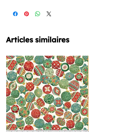
Le mini fer à repasser Prym
ICI
Le Totebag Sac à Projets DMC
ICI
L'enfileur automatique Clover
ICI
Articles similaires