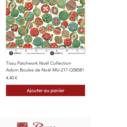
Tissu Patchwork Noël Collection
Tissu Patchwork Fon
Adorn Boules de Noël MU-217-Q58581
Cercles en Pointillés 
Prix
Prix
4,40 €
4,40 €
Ajouter au panier