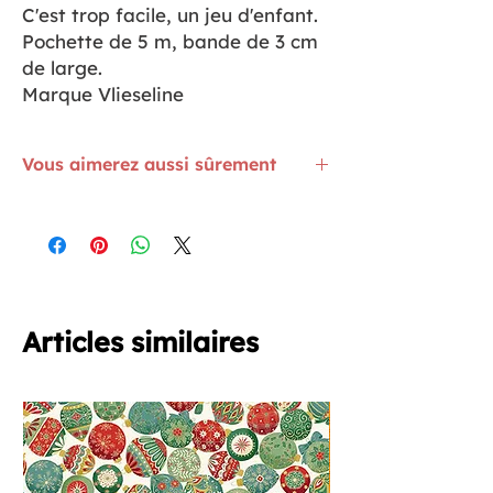
C'est trop facile, un jeu d'enfant.
Pochette de 5 m, bande de 3 cm
de large.
Marque Vlieseline
Vous aimerez aussi sûrement
Le mini fer à repasser Prym qui
s'emporte partout
ICI
Vous aimerez avoir de bons ciseaux de
couture !
ICI
L'élastique souple et tout doux, pour la
lingerie, comme bretelle.
ICI
Articles similaires
Raccomoder et s'amuser c'est possible.
Ouvrez le livre
ICI