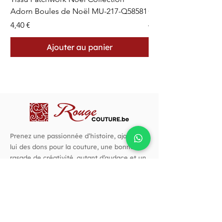
Adorn Boules de Noël MU-217-Q58581
Cercles en Pointillés 
Prix
Prix
4,40 €
4,40 €
Ajouter au panier
Prenez une passionnée d’histoire, ajoutez-
lui des dons pour la couture, une bonne
rasade de créativité, autant d’audace et un
goût prononcé pour les belles choses. C’est
avec cette recette que j’ai créé Rouge
Couture.
Suivez-nous !