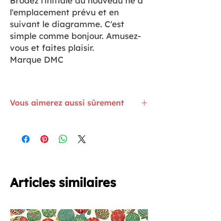
Brodez l'initiale du nouveau né à
l'emplacement prévu et en
suivant le diagramme. C'est
simple comme bonjour. Amusez-
vous et faites plaisir.
Marque DMC
Vous aimerez aussi sûrement
Connaissez-vous le fil à broder 6 brins
de la gamme Satiné ? Il est ma-gni-fi-
que.
ICI
Les aiguilles à broder sont
ICI
La toile à broder en lin est
ICI
Articles similaires