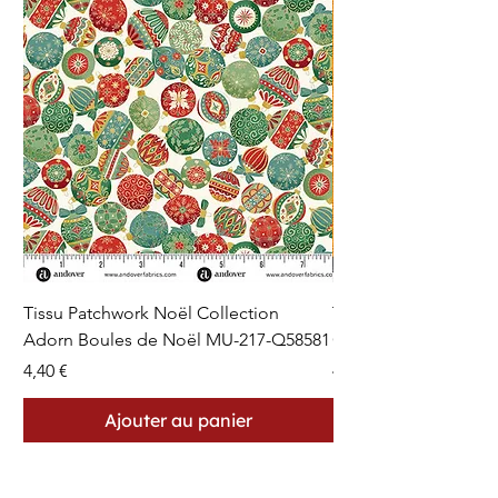
Tissu Patchwork Noël Collection
Tissu Patchwork Fon
Adorn Boules de Noël MU-217-Q58581
Cercles en Pointillés 
Prix
Prix
4,40 €
4,40 €
Ajouter au panier