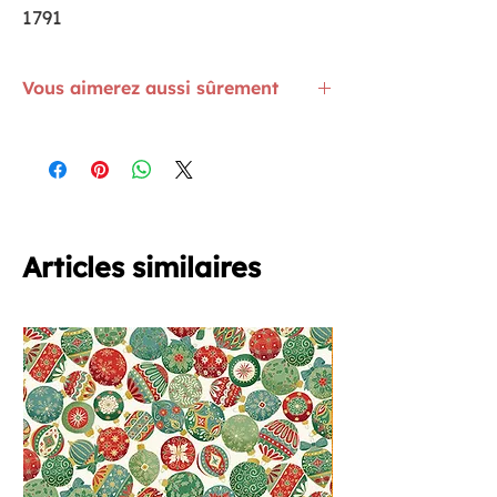
1791
Vous aimerez aussi sûrement
Les kits pour enfants
ICI
Voici un livre que vous pourriez aimer
offrir
ICI
Les fils mouliné sont
ICI
L'article Surpriiiise est
ICI
Bon amusement
Articles similaires