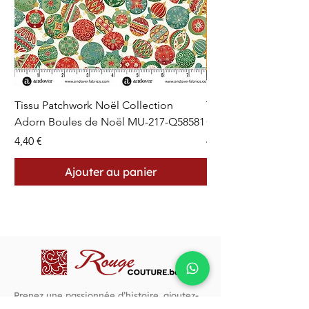
Tissu Patchwork Noël Collection
Tissu Patchwork Fon
Adorn Boules de Noël MU-217-Q58581
Cercles en Pointillés 
Prix
Prix
4,40 €
4,40 €
Ajouter au panier
Prenez une passionnée d’histoire, ajoutez-