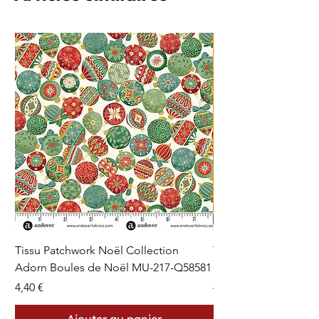
Tissu Patchwork Noël Collection
Tissu Patchwork Fon
Adorn Boules de Noël MU-217-Q58581
Cercles en Pointillés 
Prix
Prix
4,40 €
4,40 €
Ajouter au panier