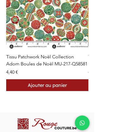
Tissu Patchwork Noël Collection
Tissu Patchwork Fon
Adorn Boules de Noël MU-217-Q58581
Cercles en Pointillés 
Prix
Prix
4,40 €
4,40 €
Ajouter au panier