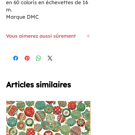
en 60 coloris en échevettes de 16
m.
Marque DMC
Vous aimerez aussi sûrement
Avez-vous vu les coloris de la famille
des NEUTRES ? C'est
ICI
Bientôt en vacances ? Ne partez pas
sans votre mini fer à repasser. Il est
ICI
Et si on faisait un peu de crochet 🤷‍♀️ avec
ce joli kit
ICI
Articles similaires