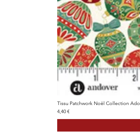
Tissu Patchwork Noël Collection Ad
Prix
4,40 €