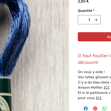
Prix
2,65 €
Quantité
*
Aj
Il faut fouille
découvrir
On vous y aide !
Vos lattes glissent s
Il y a du bleu dans 
Amann Mettler
ICI
Et si le patchwork 
pour vous
ICI