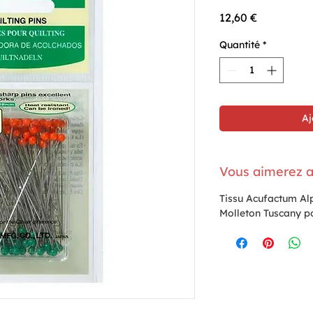
Prix
12,60 €
Quantité
*
Aj
Vous aimerez a
Tissu Acufactum A
Molleton Tuscany p