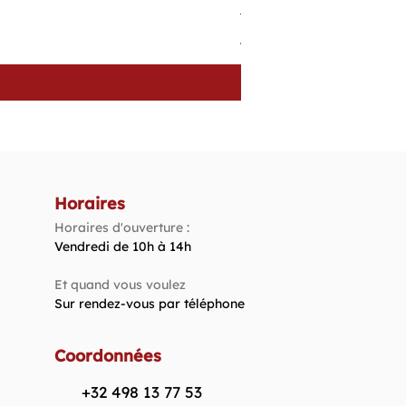
Tissu Patchwork Fond Oran
Prix
4,40 €
Horaires
Horaires d'ouverture :
Vendredi de 10h à 14h​
Et quand vous voulez
Sur rendez-vous par téléphone
Coordonnées
+32 498 13 77 53