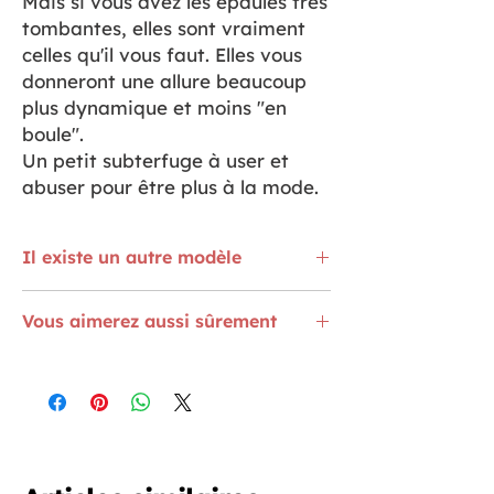
Mais si vous avez les épaules très
tombantes, elles sont vraiment
celles qu'il vous faut. Elles vous
donneront une allure beaucoup
plus dynamique et moins "en
boule".
Un petit subterfuge à user et
abuser pour être plus à la mode.
Il existe un autre modèle
Regardez l'épaulette fine
ICI
peut-être
Vous aimerez aussi sûrement
que la plus fine conviendrait.
Le remailleur, vous connaissez ? Je
l'utilise tout le temps.
ICI
L'aiguille Topstitch facilite la couture des
ourlets jeans avec un fil plus épais.
ICI
H comme Hydrosoluble - Qui se dilue
dans l'eau. Comme le fil à coudre