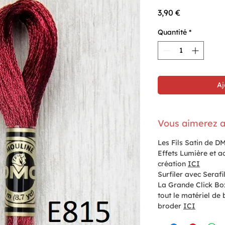
Prix
3,90 €
Quantité
*
Aj
Vous aimerez a
Les Fils Satin de D
Effets Lumière et ac
création
ICI
Surfiler avec Seraf
La Grande Click Bo
tout le matériel de
broder
ICI