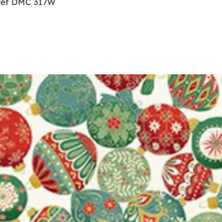
 réf DMC 317W