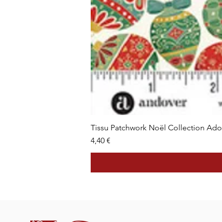
Tissu Patchwork Noël Collection Ad
Prix
4,40 €