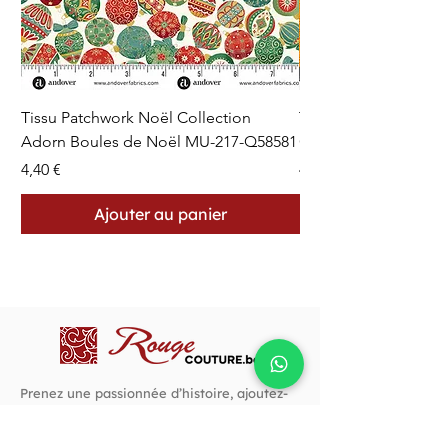
Tissu Patchwork Noël Collection
Tissu Patchwork Fon
Adorn Boules de Noël MU-217-Q58581
Cercles en Pointillés 
Prix
Prix
4,40 €
4,40 €
Ajouter au panier
Prenez une passionnée d’histoire, ajoutez-
lui des dons pour la couture, une bonne
rasade de créativité, autant d’audace et un