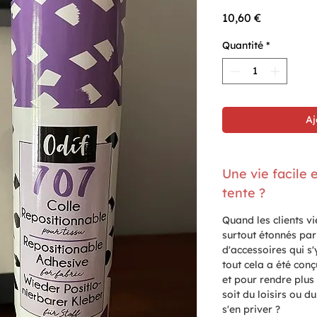
Prix
10,60 €
Quantité
*
Aj
Une vie facile 
tente ?
Quand les clients vi
surtout étonnés par 
d'accessoires qui s'
tout cela a été conç
et pour rendre plus
soit du loisirs ou d
s'en priver ?