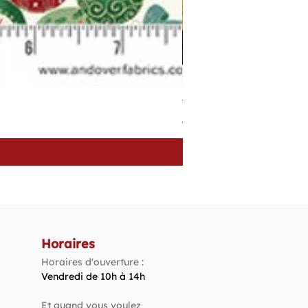
Tissu Patchwork Fond Oran
Prix
4,40 €
Horaires
Horaires d'ouverture :
Vendredi de 10h à 14h​
Et quand vous voulez