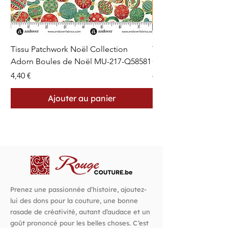
Tissu Patchwork Noël Collection
Tissu Patchwork Fon
Adorn Boules de Noël MU-217-Q58581
Cercles en Pointillés 
Prix
Prix
4,40 €
4,40 €
Ajouter au panier
Prenez une passionnée d’histoire, ajoutez-
lui des dons pour la couture, une bonne
rasade de créativité, autant d’audace et un
goût prononcé pour les belles choses. C’est