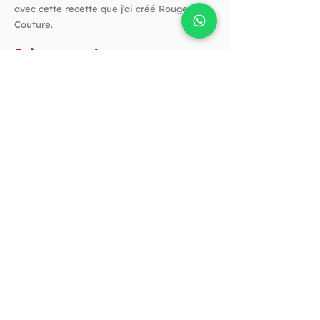
avec cette recette que j’ai créé Rouge
Couture.
Suivez-nous !
Horaires
Horaires d'ouverture :
Vendredi de 10h à 14h​
Et quand vous voulez
Sur rendez-vous par téléphone
Coordonnées
+32 498 13 77 53
evelyne@rouge-couture.be