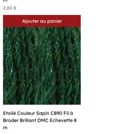
Prix
2,60 €
Ajouter au panier
Etoilé Couleur Sapin C890 Fil à
Broder Brillant DMC Echevette 8
m