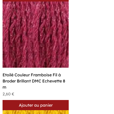
Etoilé Couleur Framboise Fil à
Broder Brillant DMC Echevette 8
m
Prix
2,60 €
Ajouter au panier