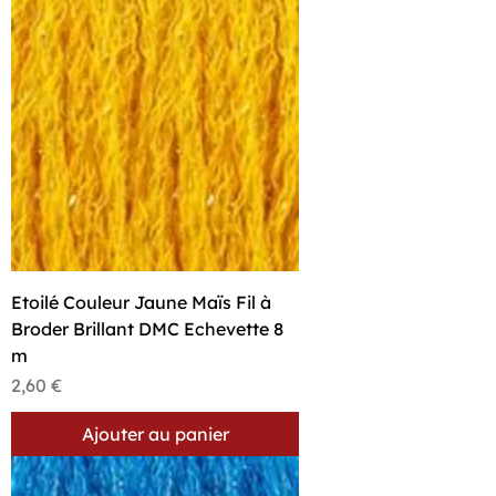
Etoilé Couleur Jaune Maïs Fil à
Broder Brillant DMC Echevette 8
m
Prix
2,60 €
Ajouter au panier