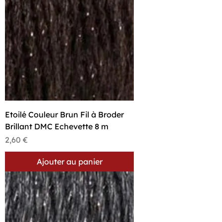
Etoilé Couleur Brun Fil à Broder
Brillant DMC Echevette 8 m
Prix
2,60 €
Ajouter au panier