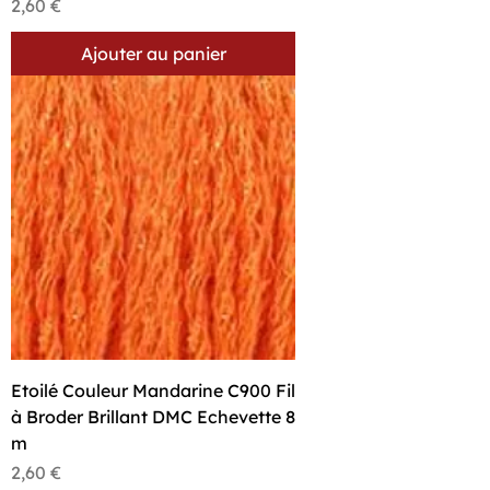
Prix
2,60 €
Ajouter au panier
Etoilé Couleur Mandarine C900 Fil
à Broder Brillant DMC Echevette 8
m
Prix
2,60 €