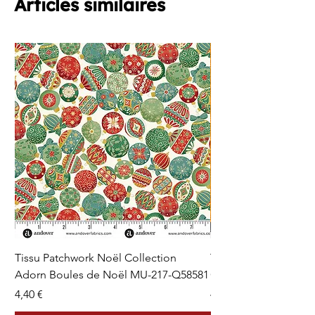
Articles similaires
Tissu Patchwork Noël Collection
Tissu Patchwork Fon
Adorn Boules de Noël MU-217-Q58581
Cercles en Pointillés 
Prix
Prix
4,40 €
4,40 €