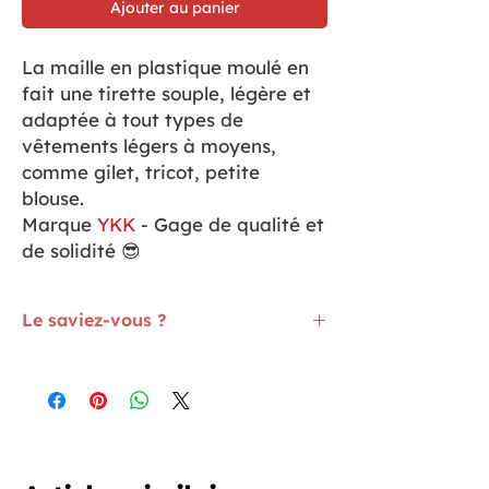
Ajouter au panier
La maille en plastique moulé en
fait une tirette souple, légère et
adaptée à tout types de
vêtements légers à moyens,
comme gilet, tricot, petite
blouse.
Marque
YKK
- Gage de qualité et
de solidité 😎
Le saviez-vous ?
Avec 2000 tirettes en stock permanent,
tout n'est pas encodé. Alors, si vous ne
trouvez pas, contactez-nous
ICI,
nous
vous répondrons rapidement