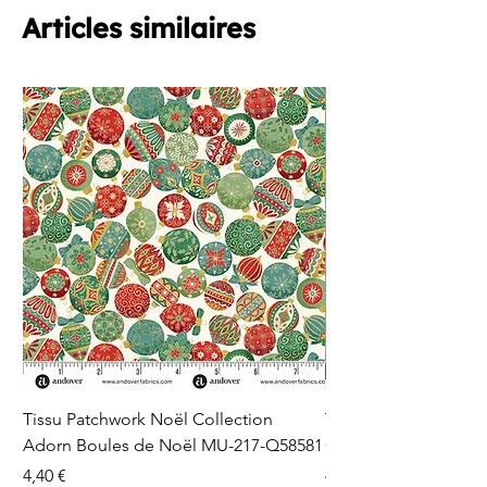
Articles similaires
Tissu Patchwork Noël Collection
Tissu Patchwork Fon
Adorn Boules de Noël MU-217-Q58581
Cercles en Pointillés 
Prix
Prix
4,40 €
4,40 €