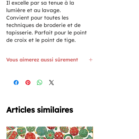
Il excelle par sa tenue à la
lumière et au lavage.
Convient pour toutes les
techniques de broderie et de
tapisserie. Parfait pour le point
de croix et le point de tige.
Vous aimerez aussi sûrement
Brodez aussi avec la machine, mais avec
les aiguilles adaptées
ICI
Le grand cadre 45 x 45 cm pour broder
main ou puncher est à voir
ICI
Les cordons satin ronds Queue de rat
verts, c'est par
ICI
Articles similaires