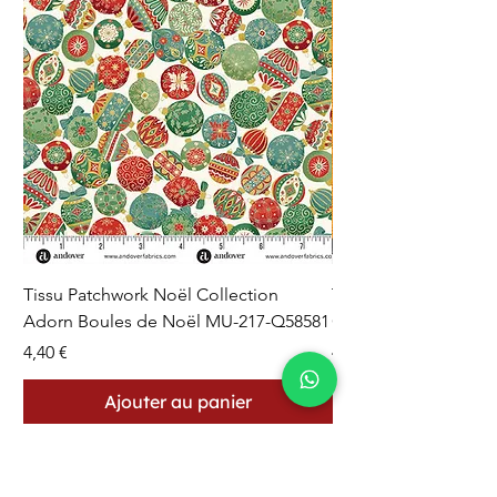
Tissu Patchwork Noël Collection
Tissu Patchwork Fon
Adorn Boules de Noël MU-217-Q58581
Cercles en Pointillés 
Prix
Prix
4,40 €
4,40 €
Ajouter au panier