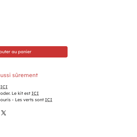
outer au panier
ussi sûrement
t
ICI
der. Le kit est
ICI
uris - Les verts sont
ICI