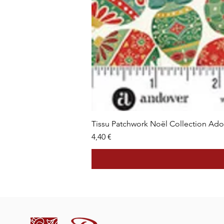
Tissu Patchwork Noël Collection Ad
Prix
4,40 €