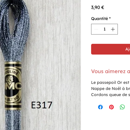
Prix
3,90 €
Quantité
*
Aj
Vous aimerez a
Le passepoil Or es
Nappe de Noël à bro
Cordons queue de so