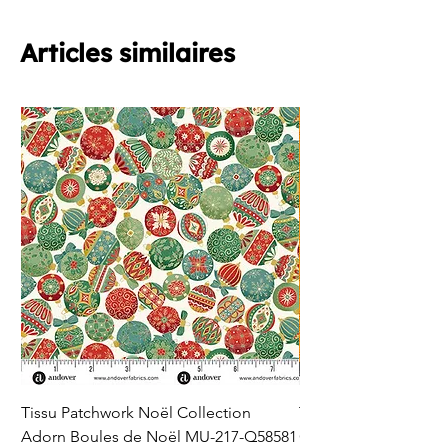
Articles similaires
Tissu Patchwork Noël Collection
Tissu Patchwork Fon
Adorn Boules de Noël MU-217-Q58581
Cercles en Pointillés 