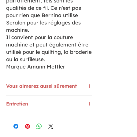
parfaitement, tels sont les
qualités de ce fil. Ce n'est pas
pour rien que Bernina utilise
Seralon pour les réglages des
machine.
Il convient pour la couture
machine et peut également être
utilisé pour le quilting, la broderie
ou la surfileuse.
Marque Amann Mettler
Vous aimerez aussi sûrement
La dentelle guipure 6 cm Bleu est
ICI
Entretien
Le biais 20 mm Vichy rose et blanc
ICI
Kit crochet J'habille mes plantes. C'est
Laver à 60° - Résiste aux agents de
ICI
blanchiment - Séchoir autorisé -
Repassage sur 3 - Si Nettoyage à sec,
utiliser du Perchloéthylène.